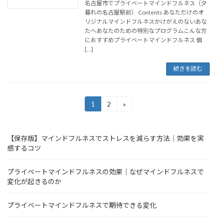
名古屋市でプライベートマインドフルネス（夕
暮れの名古屋駅前） Contents あなただけのオ
リジナルマインドフルネスかけがえのないあな
たへあなたのための特別なプログラムこんな方
におすすめプライベートマインドフルネス 個
[…]
続きを読む
投
1
2
»
固
固
定
定
稿
ペ
ペ
ー
ー
の
【保存版】マインドフルネスでストレスを減らす方法｜効果を実
ジ
ジ
感するコツ
ペ
ー
プライベートマインドフルネスの効果｜なぜマインドフルネスで
変化が起きるのか
ジ
送
プライベートマインドフルネスで期待できる変化